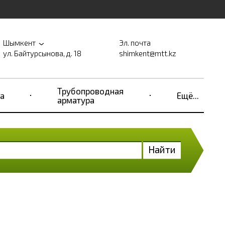
Шымкент
Эл. почта
ул. Байтурсынова, д. 18
shimkent@mtt.kz
Трубопроводная
а
Ещё...
арматура
Найти