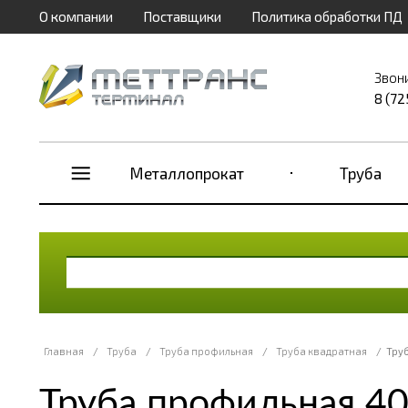
О компании
Поставщики
Политика обработки ПД
Звон
8 (72
Металлопрокат
Труба
Главная
/
Труба
/
Труба профильная
/
Труба квадратная
/
Тру
Труба профильная 4