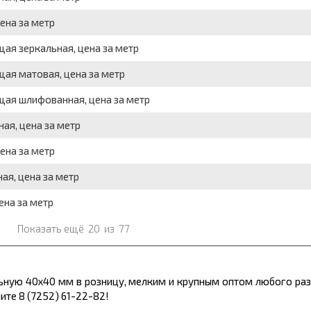
ена за метр
ая зеркальная, цена за метр
ая матовая, цена за метр
щая шлифованная, цена за метр
ая, цена за метр
ена за метр
ая, цена за метр
ена за метр
Показать ещё
20
из
77
ьную 40х40 мм в розницу, мелким и крупным оптом любого раз
ите 8 (7252) 61-22-82!