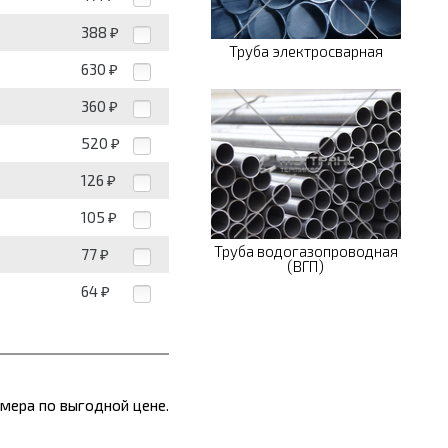
388
₽
Труба электросварная
630
₽
360
₽
520
₽
126
₽
105
₽
Труба водогазопроводная
77
₽
(ВГП)
64
₽
мера по выгодной цене.