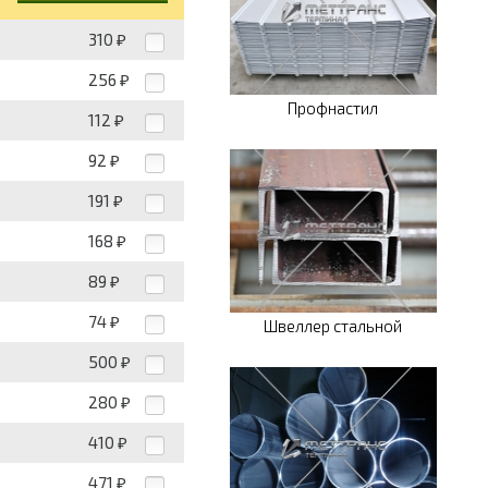
310
₽
256
₽
Профнастил
112
₽
92
₽
191
₽
168
₽
89
₽
74
₽
Швеллер стальной
500
₽
280
₽
410
₽
471
₽