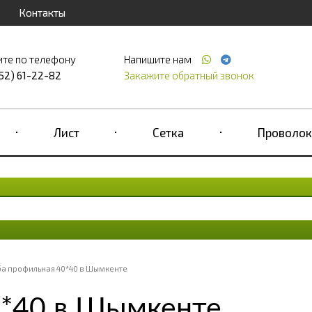
Контакты
ите по телефону
Напишите нам
52) 61-22-82
Закажите обратный звонок
Лист
Сетка
Проволок
ба профильная 40*40 в Шымкенте
0*40 в Шымкенте