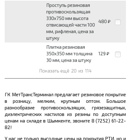
Проступь резиновая
противоскользящая
330x750 мм высота
480
₽
отвисающей части 100
мм, рифленая, цена за
штуку
Плитка резиновая
350x350 мм толщина
129
₽
30 мм, цена за штуку
Показать ещё
20
из
114
ГК МетТрансТерминал предлагает резиновое покрытие
в розницу, мелким, крупным оптом. Большое
разнообразие противоскользящих, грязезащитных,
диэлектрических настилов из резины по доступным
ценам на складе в Шымкенте, звоните 8 (7252) 61-22-
82!
У нас не только выгодные цены на покрытия РТИ, но и