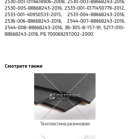
2530-001-0116618906-2008, 2530-003-88668243-2016,
2530-005-88668243-2016, 2533-001-0171450779-2012,
2533-001-40950533-2015, 2533-004-88668243-2016,
2536-006-88668243-2016, 2544-007-88668243-2016,
2544-008-88668243-2016, 38-305-8-157-91, 5217-010-
88668243-2016, РБ 700069297.002-2000.
Смотрите также
Техпластина резиновая