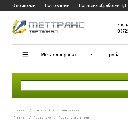
О компании
Поставщики
Политика обработки ПД
Звон
8 (72
Металлопрокат
Труба
Главная
/
Сталь
/
Сталь оцинкованная
Главная
/
Проволока
/
Проволока стальная