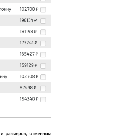
 тонну
102708
₽
196134
₽
181198
₽
173241
₽
165427
₽
159129
₽
онну
102708
₽
87498
₽
154348
₽
 и
размеров
, отменным