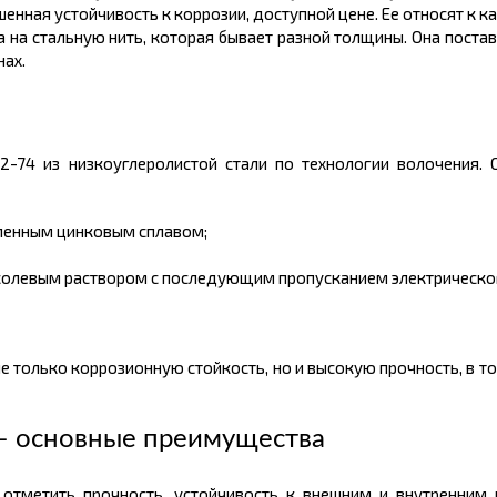
енная устойчивость к коррозии, доступной
цене.
Ее относят к 
 на стальную нить, которая бывает разной
толщины
. Она поста
нах.
82-74 из
низкоуглеролистой
стали по технологии волочения. 
вленным цинковым сплавом;
солевым раствором с последующим пропусканием электрическог
 только коррозионную стойкость, но и высокую прочность, в то
 – основные преимущества
отметить прочность, устойчивость к внешним и внутренним 