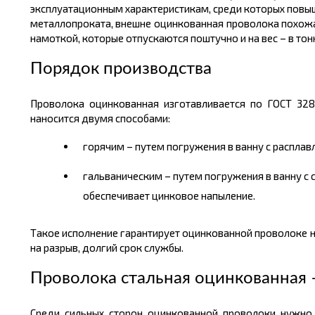
эксплуатационным характеристикам, среди которых повыш
металлопроката
, внешне оцинкованная проволока похожа
намоткой, которые отпускаются поштучно и на вес – в
тон
Порядок производства
Проволока оцинкованная изготавливается по ГОСТ 32
наносится двумя способами:
горячим – путем погружения в ванну с распла
гальваническим – путем погружения
в
ванну с 
обеспечивает цинковое напыление.
Такое исполнение гарантирует оцинкованной проволоке не
на разрыв, долгий срок службы.
Проволока стальная оцинкованная
Среди сильных сторон оцинкованной проволоки нужно 