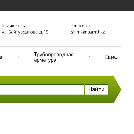
Шымкент
Эл. почта
ул. Байтурсынова, д. 18
shimkent@mtt.kz
Трубопроводная
а
Ещё...
арматура
Найти