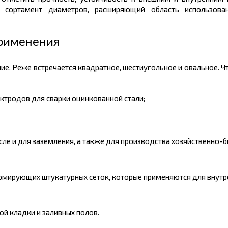
 сортамент диаметров, расширяющий область использован
применения
е. Реже встречается квадратное, шестиугольное и овальное. Чт
лектродов
для сварки
оцинкованной стали;
исле и для заземления, а также для производства хозяйственно-б
рмирующих штукатурных сеток, которые применяются для внутр
й кладки и заливных полов.