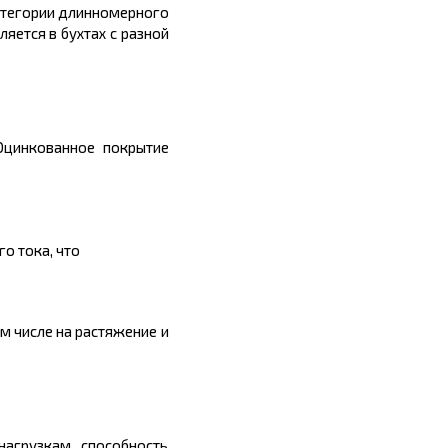
категории длинномерного
вляется в
бухтах
с разной
Оцинкованное покрытие
о тока, что
м числе на растяжение и
нагрузкам, способность