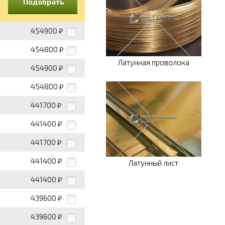
Подобрать
454900
₽
454800
₽
Латунная проволока
454900
₽
454800
₽
441700
₽
441400
₽
441700
₽
441400
₽
Латунный лист
441400
₽
439600
₽
439600
₽