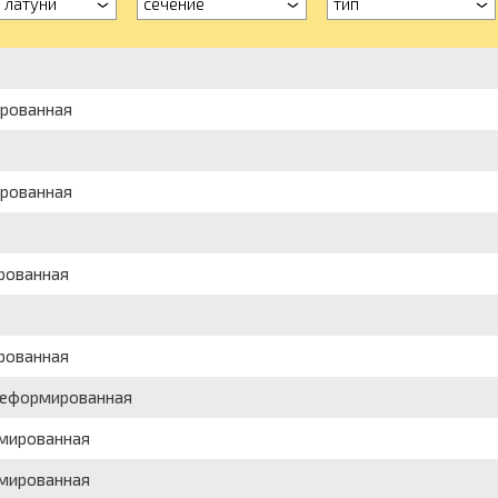
 латуни
сечение
тип
ированная
ированная
ированная
ированная
одеформированная
рмированная
рмированная