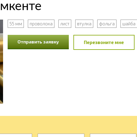
ымкенте
55 мм
проволока
лист
втулка
фольга
шайба
Отправить заявку
Перезвоните мне