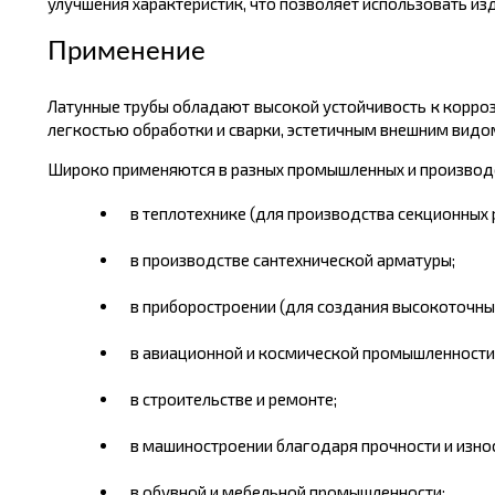
улучшения характеристик, что позволяет использовать из
Применение
Латунные трубы обладают высокой устойчивость к корроз
легкостью обработки и сварки, эстетичным внешним видо
Широко применяются в разных промышленных и производс
в теплотехнике (для производства секционных 
в производстве сантехнической арматуры;
в приборостроении (для создания высокоточны
в авиационной и космической промышленности
в строительстве и ремонте;
в машиностроении благодаря прочности и изно
в обувной и мебельной промышленности;