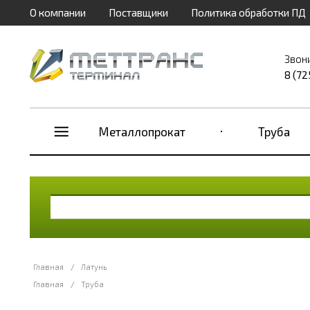
О компании
Поставщики
Политика обработки ПД
Звон
8 (72
Металлопрокат
Труба
Главная
/
Латунь
Главная
/
Труба