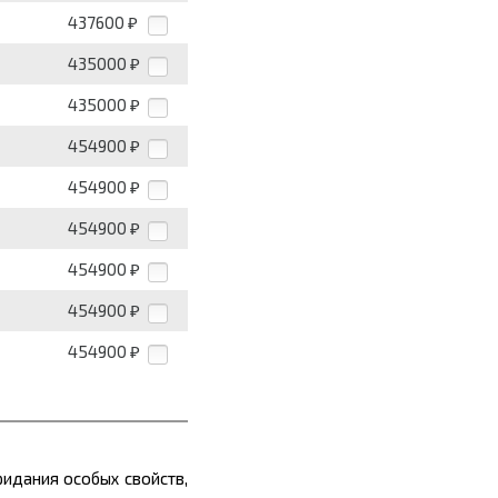
437600
₽
435000
₽
435000
₽
454900
₽
454900
₽
454900
₽
454900
₽
454900
₽
454900
₽
ридания особых свойств,