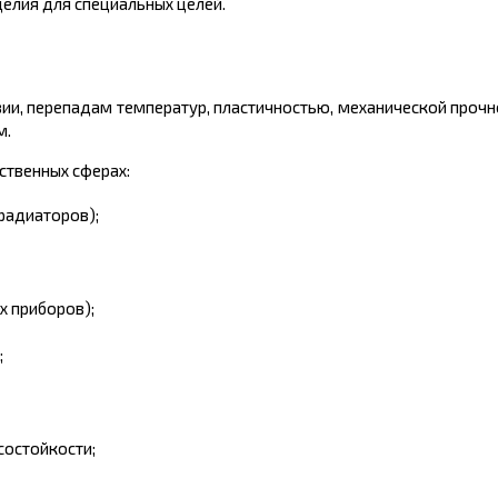
делия для специальных целей.
ии, перепадам температур, пластичностью, механической проч
м.
твенных сферах:
радиаторов);
х приборов);
;
состойкости;