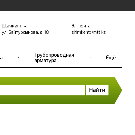
Шымкент
Эл. почта
ул. Байтурсынова, д. 18
shimkent@mtt.kz
Трубопроводная
а
Ещё...
арматура
Найти