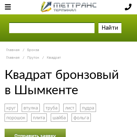
Найти
Главная
/
Бронза
Главная
/
Пруток
/
Квадрат
Квадрат бронзовый
в Шымкенте
круг
втулка
труба
лист
пудра
порошок
плита
шайба
фольга
Отправить заявку