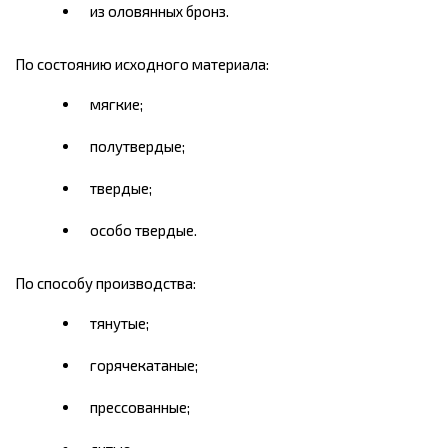
из оловянных бронз.
По состоянию исходного материала:
мягкие;
полутвердые;
твердые;
особо твердые.
По способу производства:
тянутые;
горячекатаные;
прессованные;