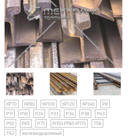
КР70
КР80
КР100
КР120
КР140
Р8
Р11
Р18
Р24
Р33
Р34
Р38
Р43
Р50
Р65
Р75
РП50 РП65 РП75
Т58
Т62
железнодорожный