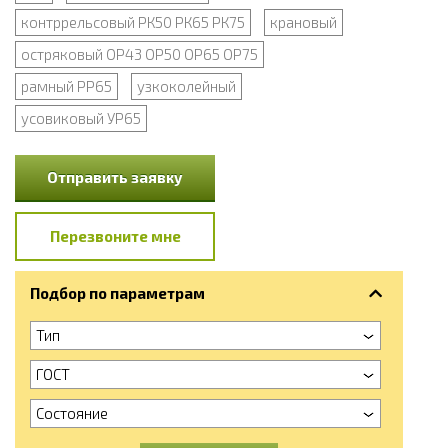
контррельсовый РК50 РК65 РК75
крановый
остряковый ОР43 ОР50 ОР65 ОР75
рамный РР65
узкоколейный
усовиковый УР65
Отправить заявку
Перезвоните мне
Подбор по параметрам
Тип
ГОСТ
Состояние