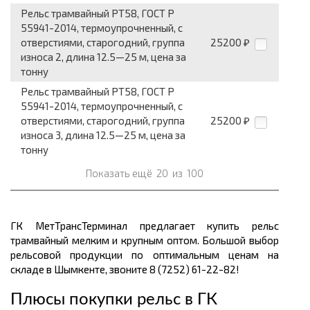
Рельс трамвайный РТ58, ГОСТ Р
55941-2014, термоупрочненный, с
отверстиями, старогодний, группа
25200
₽
износа 2, длина 12.5—25 м, цена за
тонну
Рельс трамвайный РТ58, ГОСТ Р
55941-2014, термоупрочненный, с
отверстиями, старогодний, группа
25200
₽
износа 3, длина 12.5—25 м, цена за
тонну
Показать ещё
20
из
100
ГК МетТрансТерминал предлагает купить рельс
трамвайный мелким и крупным оптом. Большой выбор
рельсовой продукции по оптимальным ценам
на
складе в Шымкенте, звоните 8 (7252) 61-22-82!
Плюсы покупки рельс в ГК