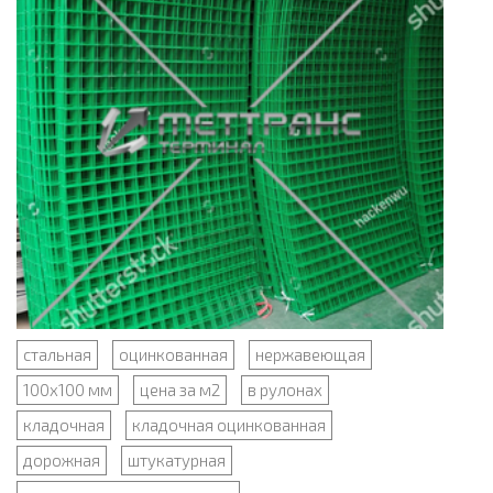
стальная
оцинкованная
нержавеющая
100x100 мм
цена за м2
в рулонах
кладочная
кладочная оцинкованная
дорожная
штукатурная