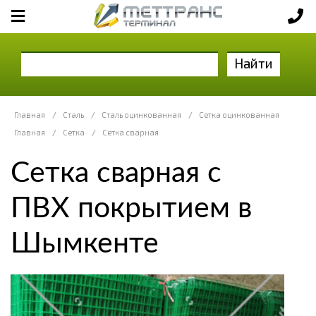
Найти
Главная
/
Сталь
/
Сталь оцинкованная
/
Сетка оцинкованная
Главная
/
Сетка
/
Сетка сварная
Сетка сварная с
ПВХ покрытием в
Шымкенте