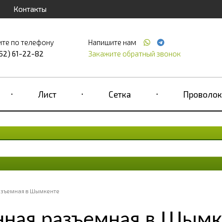
Контакты
ите по телефону
Напишите нам
52) 61-22-82
Закажите обратный звонок
Лист
Сетка
Проволок
зъемная в Шымкенте
ная разъемная в Шымк