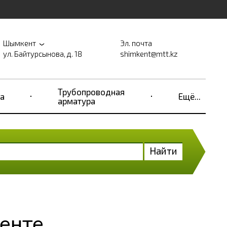
Шымкент
Эл. почта
ул. Байтурсынова, д. 18
shimkent@mtt.kz
Трубопроводная
а
Ещё...
арматура
Найти
енте