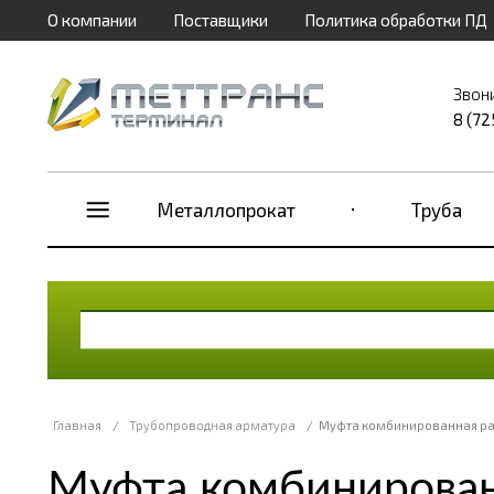
О компании
Поставщики
Политика обработки ПД
Звон
8 (72
Металлопрокат
Труба
Главная
/
Трубопроводная арматура
/
Муфта комбинированная ра
Муфта комбинирован