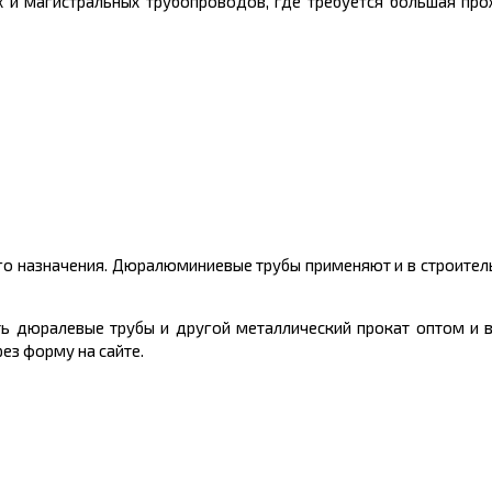
 и магистральных трубопроводов, где требуется большая про
го назначения. Дюралюминиевые трубы применяют и в строител
ть
дюралевые трубы и другой
металлический
прокат оптом и 
ез форму на сайте.