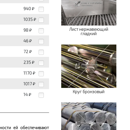
940
₽
1035
₽
Лист нержавеющий
98
₽
гладкий
46
₽
72
₽
235
₽
1170
₽
1017
₽
Круг бронзовый
14
₽
ности ей обеспечива
ю
т