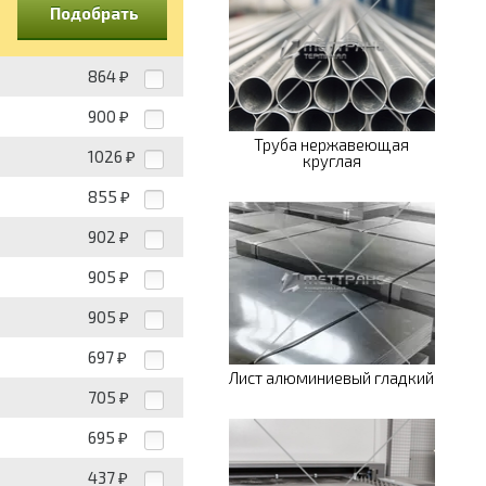
Подобрать
864
₽
900
₽
Труба нержавеющая
1026
₽
круглая
855
₽
902
₽
905
₽
905
₽
697
₽
Лист алюминиевый гладкий
705
₽
695
₽
437
₽