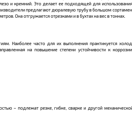
лезо и кремний. Это делает ее подходящей для использования
роизводители предлагают дюралевую трубу в большом
сортамен
метров.
Она отгружается отрезками и в бухтах на
вес
в
тоннах.
гиям. Наиболее часто для их выполнения практикуется холо
аправленная на повышени
е
степени устойчивости к коррози
остью – подлежат резке,
гибке
, сварке и другой механическо