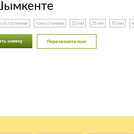
Шымкенте
толстостенная
тонкостенная
20 мм
25 мм
30 мм
4
ть заявку
Перезвоните мне