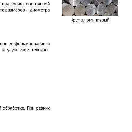
 в условиях постоянной
те размеров
– диаметра
Круг алюминиевый
дное деформирование и
и и улучшени
е
технико-
й обработке. При резких