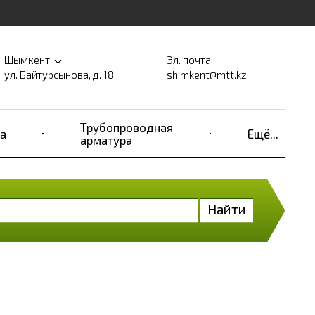
Шымкент
Эл. почта
ул. Байтурсынова, д. 18
shimkent@mtt.kz
Трубопроводная
а
Ещё...
арматура
Найти