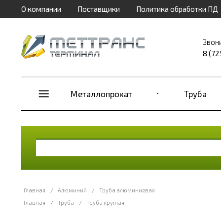
О компании
Поставщики
Политика обработки ПД
Звон
8 (72
Металлопрокат
Труба
Главная
/
Алюминий
/
Труба алюминиевая
Главная
/
Труба
/
Труба круглая