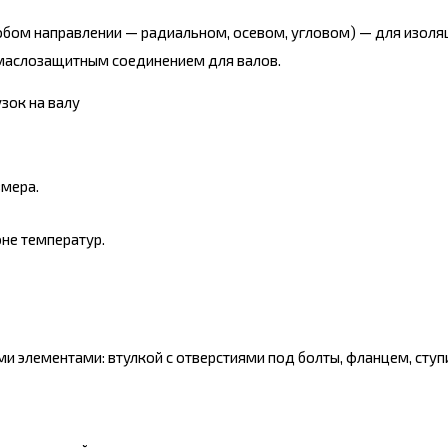
любом направлении — радиальном, осевом, угловом) — для изоля
 маслозащитным соединением для валов.
зок на валу
змера.
не температур.
и элементами: втулкой с отверстиями под болты, фланцем, сту