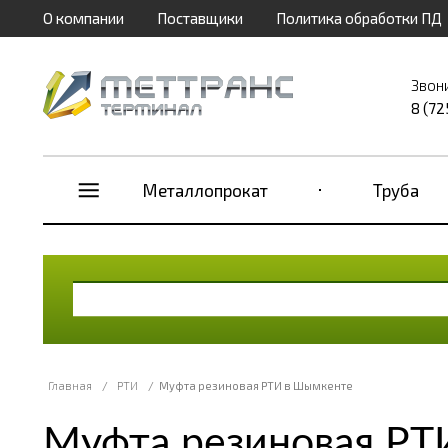
О компании
Поставщики
Политика обработки ПД
Звон
8 (72
Металлопрокат
Труба
Главная
/
РТИ
/
Муфта резиновая РТИ в Шымкенте
Муфта резиновая РТ