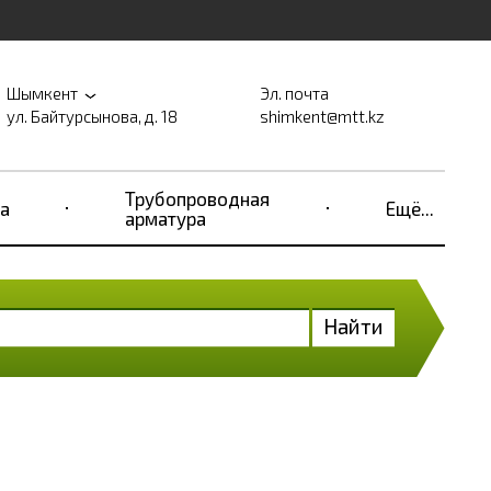
Шымкент
Эл. почта
ул. Байтурсынова, д. 18
shimkent@mtt.kz
Трубопроводная
а
Ещё...
арматура
Найти