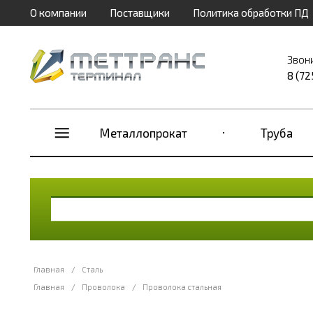
О компании
Поставщики
Политика обработки ПД
Звон
8 (72
Металлопрокат
Труба
Главная
/
Сталь
Главная
/
Проволока
/
Проволока стальная