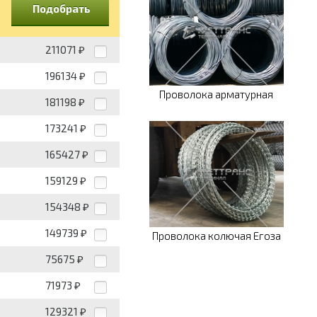
Подобрать
211071
₽
196134
₽
Проволока арматурная
181198
₽
173241
₽
165427
₽
159129
₽
154348
₽
149739
₽
Проволока колючая Егоза
75675
₽
71973
₽
129321
₽