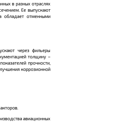
нных в разных отраслях
сечением. Ее выпускают
а обладает отменными
пускают через фильеры
окументацией толщину –
показателей прочности,
улучшения коррозионной
факторов.
роизводства авиационных