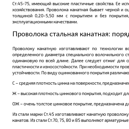
Ст.45-75, имеющий высокие пластичные свойства. Ее ис
хозяйствования. Проволока канатная бывает черной и о
толщиной
0,20-5,50 мм с покрытием и без покрытия
эксплуатационными качествами.
Проволока стальная канатная: поря
Проволоку канатную изготавливают по технологии в
определенного диаметра специального волочильного ст
одинаковую по всей длине. Далее следует отжиг для с
пластичности и износостойкости. При необходимости пр
устойчивости. По виду оцинкованного покрытия различаю
С – средняя плотность цинка на поверхности, предназначе
Ж – высокая плотность цинкового покрытия, подходит дл
ОЖ – очень толстое цинковое покрытие, предназначена д
Из стали марки Ст.45 изготавливают канатную проволоку 
канатов. Из стали Ст.70, 75, 80 и 85 выполняют арматурны