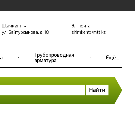
Шымкент
Эл. почта
ул. Байтурсынова, д. 18
shimkent@mtt.kz
Трубопроводная
а
Ещё...
арматура
Найти