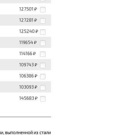
127501
₽
127281
₽
125240
₽
119654
₽
114166
₽
109743
₽
106386
₽
103093
₽
145683
₽
и, выполненной из стали