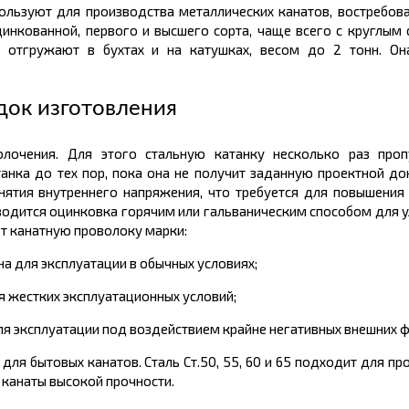
пользуют для производства металлических канатов, востребова
цинкованной, первого и высшего сорта, чаще всего с круглым 
, отгружают в бухтах и на катушках, весом до 2
тонн.
Он
док изготовления
олочения. Для этого стальную катанку несколько раз про
анка до тех пор, пока она не получит заданную проектной д
нятия внутреннего напряжения, что требуется для повышения 
оводится оцинковка горячим или гальваническим способом для 
т канатную проволоку марки:
на для эксплуатации в обычных условиях;
я жестких эксплуатационных условий;
ля эксплуатации под воздействием крайне негативных внешних 
для бытовых канатов. Сталь Ст.50, 55, 60 и 65 подходит для п
е канаты высокой прочности.