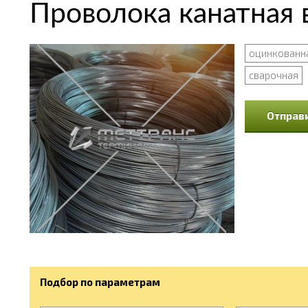
Проволока канатная
оцинкованн
сварочная
Отправи
Подбор по параметрам