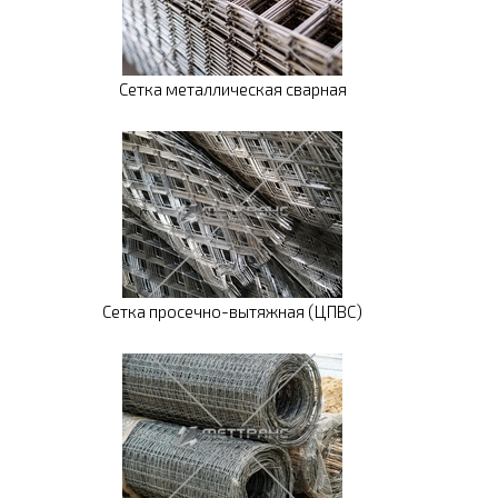
Сетка металлическая сварная
Сетка просечно-вытяжная (ЦПВС)