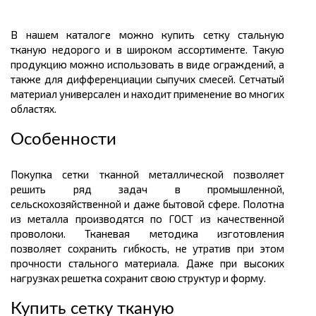
В нашем каталоге можно купить сетку стальную
тканую недорого и в широком ассортименте. Такую
продукцию можно использовать в виде ограждений, а
также для дифференциации сыпучих смесей. Сетчатый
материал универсален и находит применение во многих
областях.
Особенности
Покупка сетки тканной металлической позволяет
решить ряд задач в промышленной,
сельскохозяйственной и даже бытовой сфере. Полотна
из металла производятся по ГОСТ из качественной
проволоки. Тканевая методика изготовления
позволяет сохранить гибкость, не утратив при этом
прочности стального материала. Даже при высоких
нагрузках решетка сохранит свою структур и форму.
Купить сетку тканую