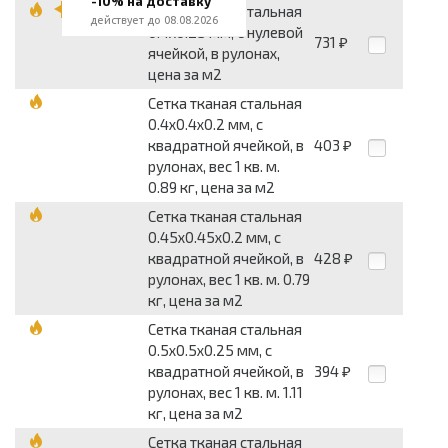
-10% на доставку
Сетка тканая стальная
действует до 08.08.2026
0.4x0.25 мм, с нулевой
731
₽
ячейкой, в рулонах,
цена за м2
Сетка тканая стальная
0.4x0.4x0.2 мм, c
квадратной ячейкой, в
403
₽
рулонах, вес 1 кв. м.
0.89 кг, цена за м2
Сетка тканая стальная
0.45x0.45x0.2 мм, c
квадратной ячейкой, в
428
₽
рулонах, вес 1 кв. м. 0.79
кг, цена за м2
Сетка тканая стальная
0.5x0.5x0.25 мм, c
квадратной ячейкой, в
394
₽
рулонах, вес 1 кв. м. 1.11
кг, цена за м2
Сетка тканая стальная