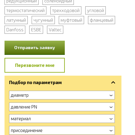
редукционный
соленоидный
термостатический
трехходовой
угловой
латунный
чугунный
муфтовый
фланцевый
Danfoss
ESBE
Valtec
Отправить заявку
Перезвоните мне
Подбор по параметрам
диаметр
давление PN
материал
присоединение