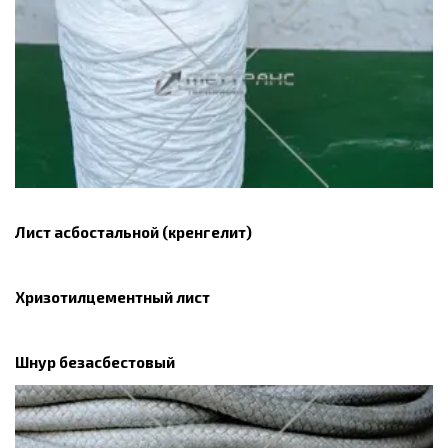
Лист асбостальной (кренгелит)
Хризотилцементный лист
Шнур безасбестовый