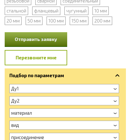
резьбовой
сварной
соединительный
стальной
фланцевый
чугунный
10 мм
20 мм
50 мм
100 мм
150 мм
200 мм
Отправить заявку
Перезвоните мне
Подбор по параметрам
Ду1
Ду2
материал
вид
присоединение