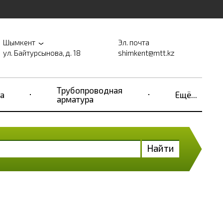
Шымкент
Эл. почта
ул. Байтурсынова, д. 18
shimkent@mtt.kz
Трубопроводная
а
Ещё...
арматура
Найти