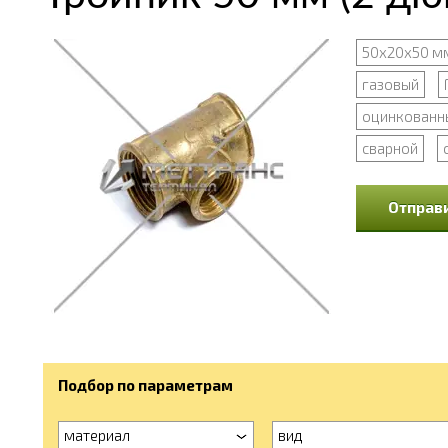
50х20х50 м
газовый
оцинкованн
сварной
Отправи
Подбор по параметрам
материал
вид