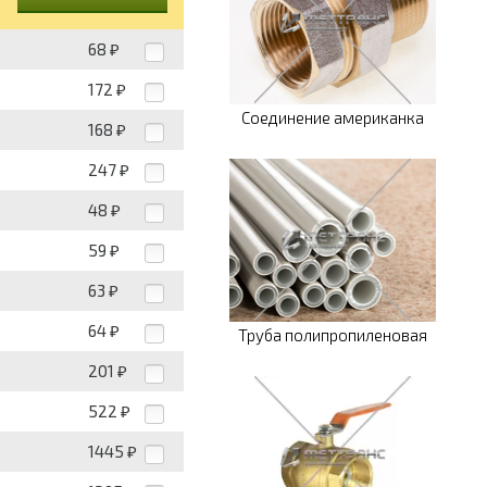
68
₽
172
₽
Соединение американка
168
₽
247
₽
48
₽
59
₽
63
₽
64
₽
Труба полипропиленовая
201
₽
522
₽
1445
₽