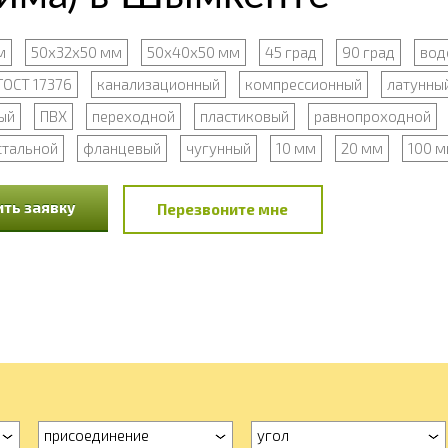
м
50х32х50 мм
50х40х50 мм
45 град
90 град
вод
ГОСТ 17376
канализационный
компрессионный
латунны
ый
ПВХ
переходной
пластиковый
равнопроходной
стальной
фланцевый
чугунный
10 мм
20 мм
100 
ть заявку
Перезвоните мне
присоединение
угол