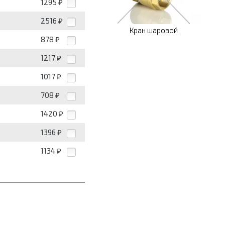
1295
₽
2516
₽
Кран шаровой
878
₽
1217
₽
1017
₽
708
₽
1420
₽
1396
₽
1134
₽