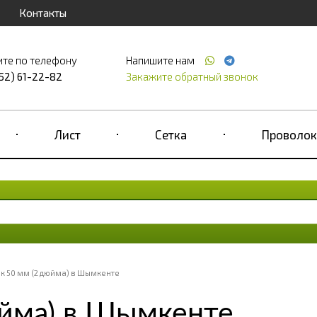
Контакты
ите по телефону
Напишите нам
52) 61-22-82
Закажите обратный звонок
Лист
Сетка
Проволок
к 50 мм (2 дюйма) в Шымкенте
юйма) в Шымкенте