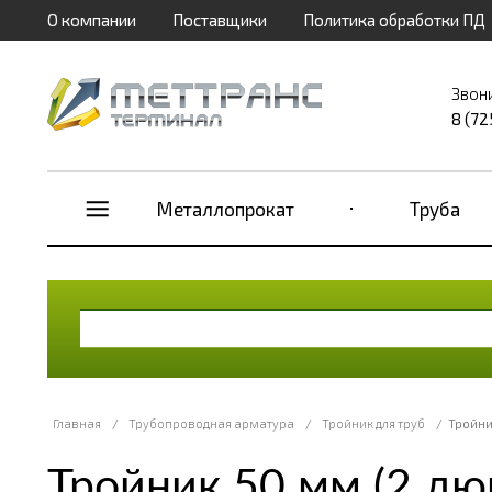
О компании
Поставщики
Политика обработки ПД
Звон
8 (72
Металлопрокат
Труба
Главная
/
Трубопроводная арматура
/
Тройник для труб
/
Тройни
Тройник 50 мм (2 д