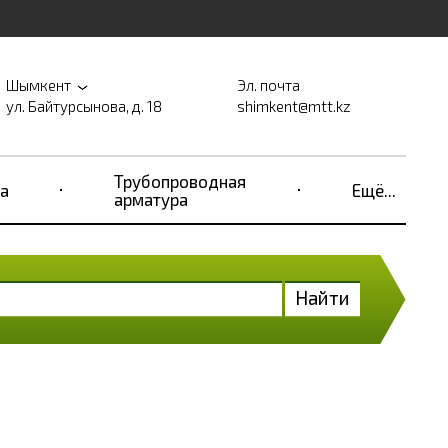
Шымкент
Эл. почта
ул. Байтурсынова, д. 18
shimkent@mtt.kz
Трубопроводная
а
Ещё...
арматура
Найти