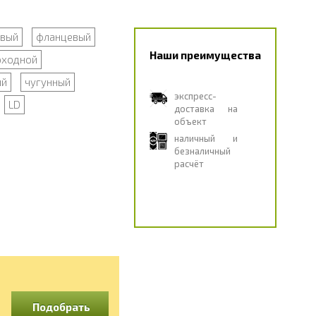
овый
фланцевый
Наши преимущества
оходной
ый
чугунный
экспресс-
LD
доставка на
объект
наличный и
безналичный
расчёт
Подобрать