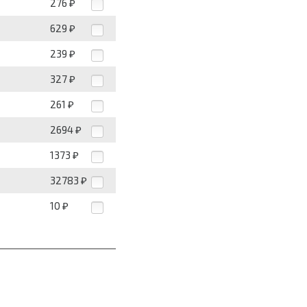
276
₽
629
₽
239
₽
327
₽
261
₽
2694
₽
1373
₽
32783
₽
10
₽