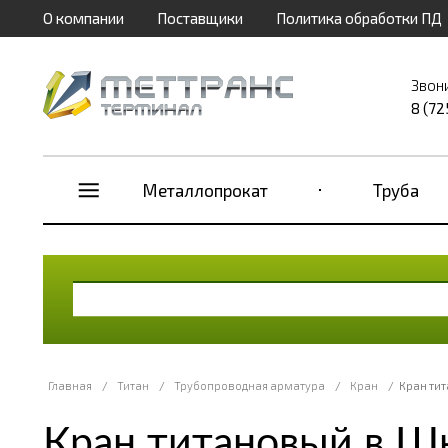
О компании
Поставщики
Политика обработки ПД
Звон
8 (72
Металлопрокат
Труба
Главная
/
Титан
/
Трубопроводная арматура
/
Кран
/
Кран ти
Кран титановый в Ш