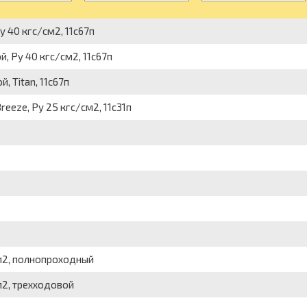
y 40 кгс/см2, 11с67п
й, Py 40 кгс/см2, 11с67п
, Titan, 11с67п
reeze, Py 25 кгс/см2, 11с31п
см2, полнопроходный
см2, трехходовой