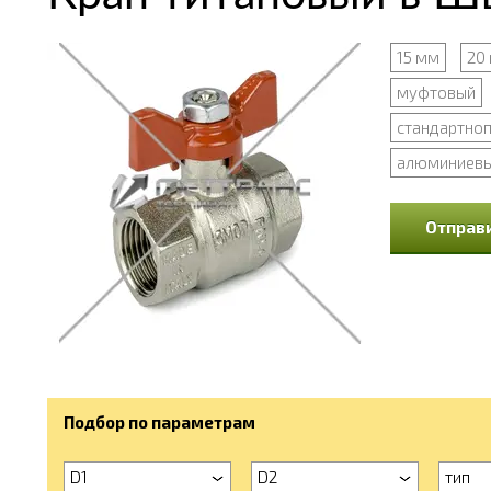
15 мм
20
муфтовый
стандартно
алюминиев
Отправи
Подбор по параметрам
D1
D2
тип