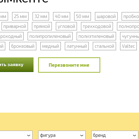
 мм
25 мм
32 мм
40 мм
50 мм
шаровой
пробк
приварной
прямой
угловой
трехходовой
полнопр
проходный
полипропиленовый
полиэтиленовый
чугунн
ый
бронзовый
медный
латунный
стальной
Valtec
ть заявку
Перезвоните мне
фигура
бренд