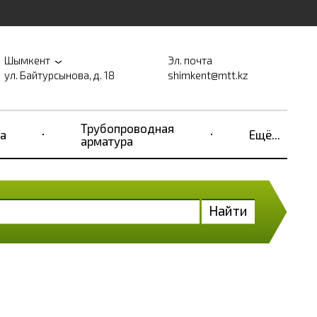
Шымкент
Эл. почта
ул. Байтурсынова, д. 18
shimkent@mtt.kz
Трубопроводная
а
Ещё...
арматура
Найти