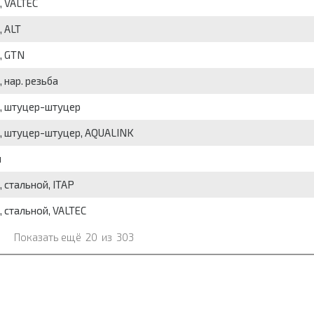
, VALTEC
, ALT
, GTN
 нар. резьба
й, штуцер-штуцер
ой, штуцер-штуцер, AQUALINK
й
, стальной, ITAP
, стальной, VALTEC
Показать ещё
20
из
303