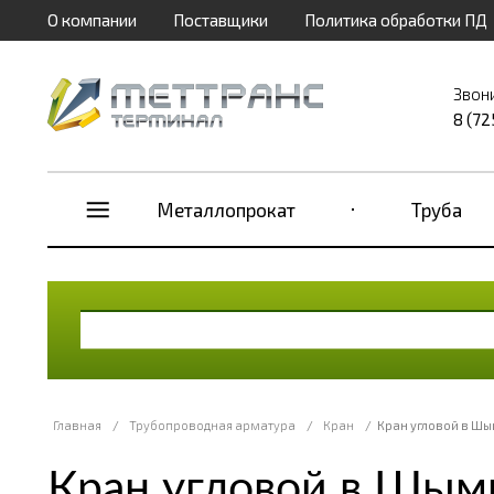
О компании
Поставщики
Политика обработки ПД
Звон
8 (72
Металлопрокат
Труба
Главная
/
Трубопроводная арматура
/
Кран
/
Кран угловой в Ш
Кран угловой в Шым