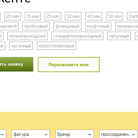
20 мм
15 мм
25 мм
32 мм
40 мм
50 мм
Dan
шаровой
пробковый
фланцевый
муфтовый
приварно
й
полнопроходной
стандартнопроходный
латунный
ый
чугунный
полиэтиленовый
ть заявку
Перезвоните мне
фигура
бренд
присоединение