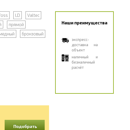
foss
LD
Valtec
Наши преимущества
й
прямой
медный
бронзовый
экспресс-
доставка на
объект
наличный и
безналичный
расчёт
Подобрать