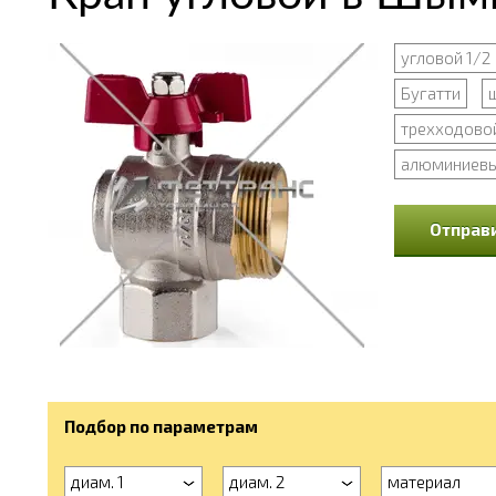
угловой 1/2
Бугатти
трехходово
алюминиев
Отправи
Подбор по параметрам
диам. 1
диам. 2
материал