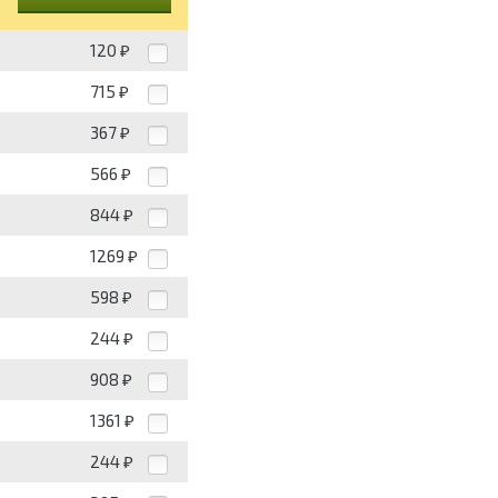
120
₽
715
₽
367
₽
566
₽
844
₽
1269
₽
598
₽
244
₽
908
₽
1361
₽
244
₽