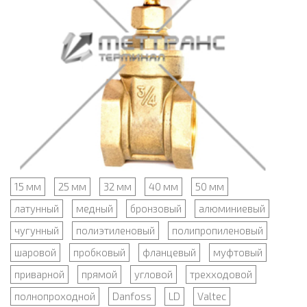
15 мм
25 мм
32 мм
40 мм
50 мм
латунный
медный
бронзовый
алюминиевый
чугунный
полиэтиленовый
полипропиленовый
шаровой
пробковый
фланцевый
муфтовый
приварной
прямой
угловой
трехходовой
полнопроходной
Danfoss
LD
Valtec