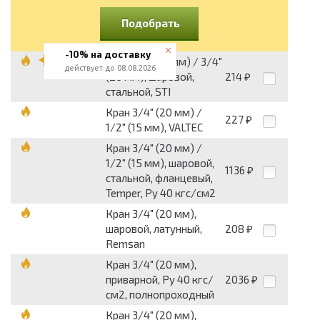
Подобрать
-10% на доставку
Кран 1/2" (15 мм) / 3/4"
действует до 08.08.2026
(20 мм), шаровой,
214
₽
стальной, STI
Кран 3/4" (20 мм) /
227
₽
1/2" (15 мм), VALTEC
Кран 3/4" (20 мм) /
1/2" (15 мм), шаровой,
1136
₽
стальной, фланцевый,
Temper, Py 40 кгс/см2
Кран 3/4" (20 мм),
шаровой, латунный,
208
₽
Remsan
Кран 3/4" (20 мм),
приварной, Py 40 кгс/
2036
₽
см2, полнопроходный
Кран 3/4" (20 мм),