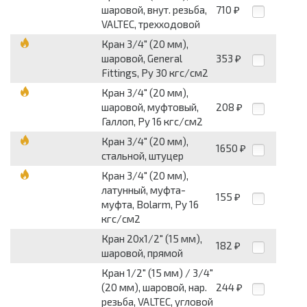
шаровой, внут. резьба,
710
₽
VALTEC, трехходовой
Кран 3/4" (20 мм),
шаровой, General
353
₽
Fittings, Py 30 кгс/см2
Кран 3/4" (20 мм),
шаровой, муфтовый,
208
₽
Галлоп, Py 16 кгс/см2
Кран 3/4" (20 мм),
1650
₽
стальной, штуцер
Кран 3/4" (20 мм),
латунный, муфта-
155
₽
муфта, Bolarm, Py 16
кгс/см2
Кран 20х1/2" (15 мм),
182
₽
шаровой, прямой
Кран 1/2" (15 мм) / 3/4"
(20 мм), шаровой, нар.
244
₽
резьба, VALTEC, угловой