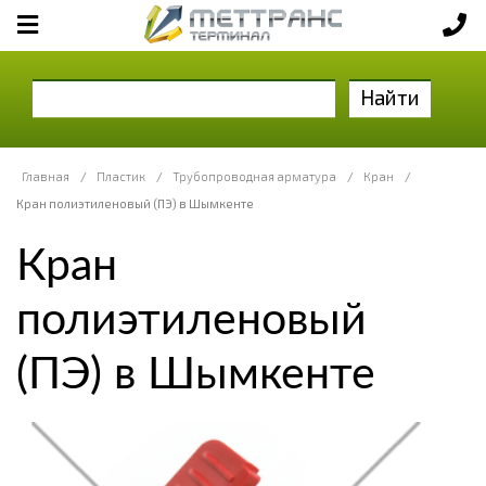
Найти
Главная
/
Пластик
/
Трубопроводная арматура
/
Кран
/
Кран полиэтиленовый (ПЭ) в Шымкенте
Кран
полиэтиленовый
(ПЭ) в Шымкенте