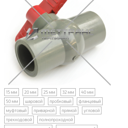
15 мм
20 мм
25 мм
32 мм
40 мм
50 мм
шаровой
пробковый
фланцевый
муфтовый
приварной
прямой
угловой
трехходовой
полнопроходной