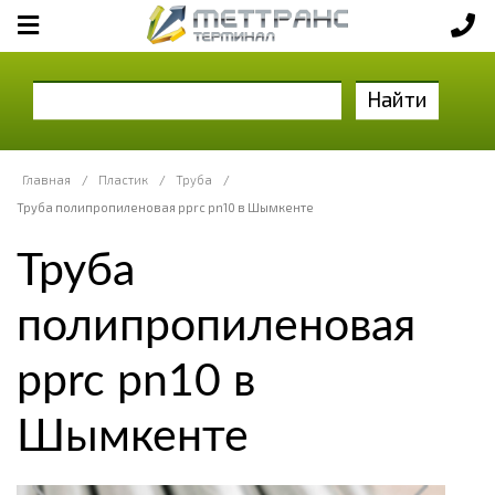
Найти
Главная
/
Пластик
/
Труба
/
Труба полипропиленовая pprc pn10 в Шымкенте
Труба
полипропиленовая
pprc pn10 в
Шымкенте