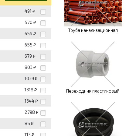
491
₽
570
₽
Труба канализационная
654
₽
655
₽
679
₽
803
₽
1039
₽
1318
₽
Переходник пластиковый
1344
₽
2798
₽
85
₽
113
₽