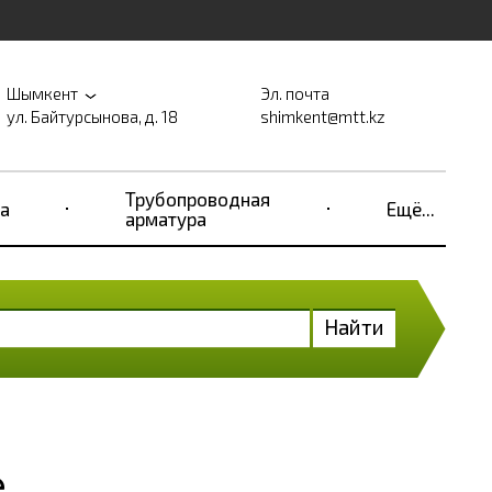
Шымкент
Эл. почта
ул. Байтурсынова, д. 18
shimkent@mtt.kz
Трубопроводная
а
Ещё...
арматура
Найти
е