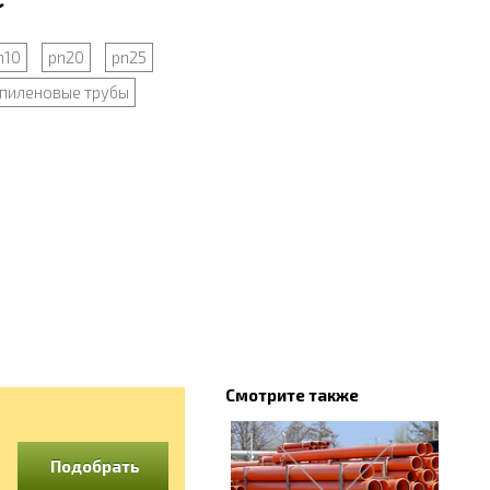
n10
pn20
pn25
пиленовые трубы
Смотрите также
Подобрать