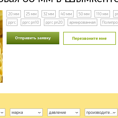
20 мм
25 мм
32 мм
40 мм
50 мм
110 мм
p
pprc
pprc pn10
pprc pn20
армированная
Полипро
Отправить заявку
Перезвоните мне
марка
давление
производитель