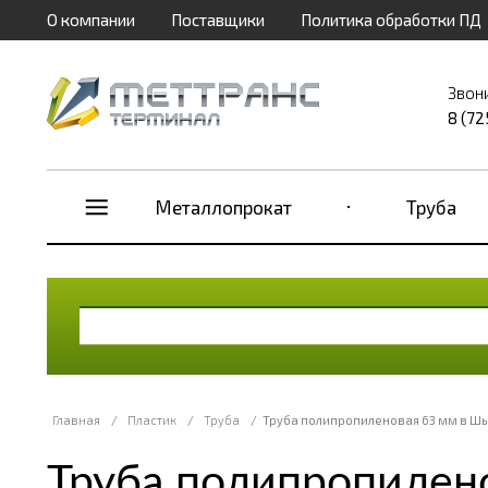
О компании
Поставщики
Политика обработки ПД
Звон
8 (72
Металлопрокат
Труба
Главная
/
Пластик
/
Труба
/
Труба полипропиленовая 63 мм в Ш
Труба полипропилен