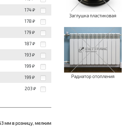
174
₽
Заглушка пластиковая
178
₽
179
₽
187
₽
193
₽
199
₽
Радиатор отопления
199
₽
203
₽
63
мм
в розницу, мелким