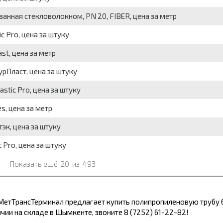
анная стекловолокном, PN 20, FIBER, цена за метр
c Pro, цена за штуку
st, цена за метр
урПласт, цена за штуку
stic Pro, цена за штуку
s, цена за метр
эк, цена за штуку
 Pro, цена за штуку
Показать ещё
20
из
493
 МетТрансТерминал предлагает купить полипропиленовую трубу 
ичии на складе в Шымкенте, звоните 8 (7252) 61-22-82!