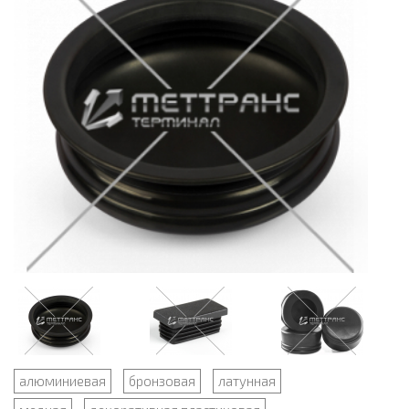
алюминиевая
бронзовая
латунная