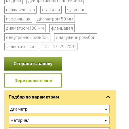
медная
декоративная пластиковая
нержавеющая
стальная
чугунная
профильная
диаметром 50 мм
диаметром 100 мм
фланцевая
с внутренней резьбой
с наружной резьбой
эллиптическая
ГОСТ 17379-2001
Отправить заявку
Перезвоните мне
Подбор по параметрам
диаметр
материал