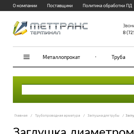
О компании
Поставщики
Политика обработки ПД
Звон
8 (72
Металлопрокат
Труба
Главная
/
Трубопроводная арматура
/
Заглушка для трубы
/
Загл
Заглушка диаметром