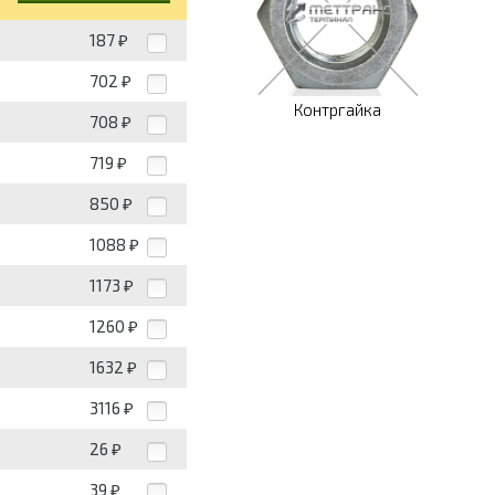
187
₽
702
₽
Контргайка
708
₽
719
₽
850
₽
1088
₽
1173
₽
1260
₽
1632
₽
3116
₽
26
₽
39
₽