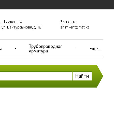
Шымкент
Эл. почта
ул. Байтурсынова, д. 18
shimkent@mtt.kz
Трубопроводная
а
Ещё...
арматура
Найти