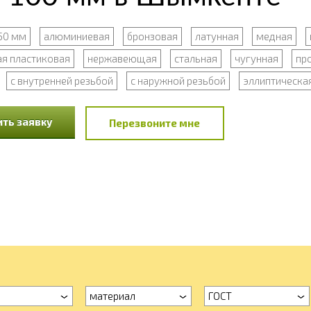
50 мм
алюминиевая
бронзовая
латунная
медная
я пластиковая
нержавеющая
стальная
чугунная
пр
с внутренней резьбой
с наружной резьбой
эллиптическа
ть заявку
Перезвоните мне
а
материал
ГОСТ