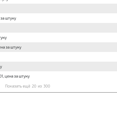
 за штуку
туку
ена за штуку
ку
1, цена за штуку
Показать ещё
20
из
300