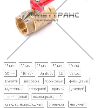
15 мм
20 мм
25 мм
32 мм
40 мм
50 мм
11б18бк
Danfoss
LD
Valtec
Бугатти
шаровой
пробковый
фланцевый
муфтовый
приварной
прямой
угловой
трехходовой
полнопроходной
стандартнопроходный
стальной
латунный