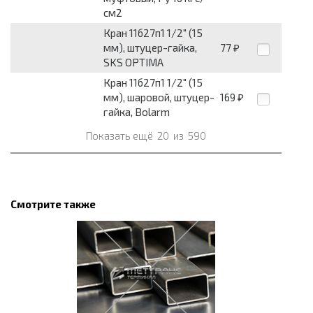
см2
Кран 11б27п1 1/2" (15
мм), штуцер-гайка,
77
₽
SKS OPTIMA
Кран 11б27п1 1/2" (15
мм), шаровой, штуцер-
169
₽
гайка, Bolarm
Показать ещё
20
из
590
Смотрите также