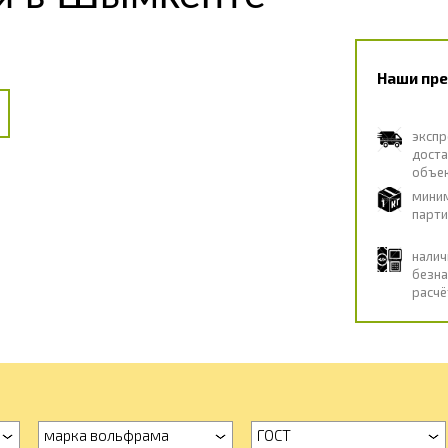
Наши пр
экспр
дост
объе
мини
парти
нали
безна
расчё
марка вольфрама
ГОСТ