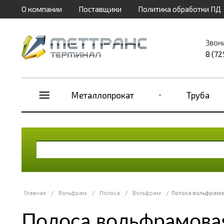
О компании
Поставщики
Политика обработки ПД
Звон
8 (72
Металлопрокат
Труба
Главная
/
Вольфрам
/
Полоса
/
Вольфрам
/
Полоса вольфрамо
Полоса вольфрамова