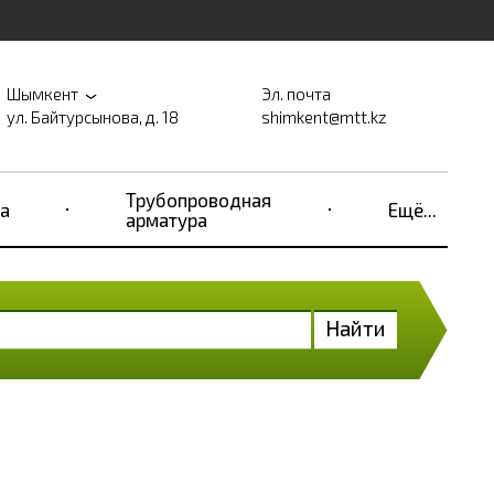
Шымкент
Эл. почта
ул. Байтурсынова, д. 18
shimkent@mtt.kz
Трубопроводная
а
Ещё...
арматура
Найти