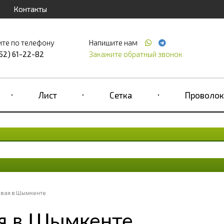
Контакты
ите по телефону
Напишите нам
52) 61-22-82
Закажите обратный звонок
Лист
Сетка
Проволок
вая в Шымкенте
я в Шымкенте