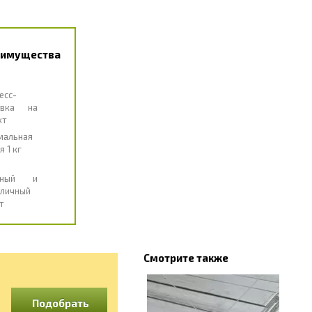
еимущества
есс-
авка на
кт
мальная
я 1 кг
чный и
личный
т
Смотрите также
Подобрать