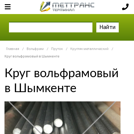
Найти
Главная
/
Вольфрам
/
Пруток
/
Кругляк металлический
/
Круг вольфрамовый в Шымкенте
Круг вольфрамовый
в Шымкенте