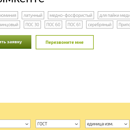
алюминия
латунный
медно-фосфористый
для пайки мед
винцовый
ПОС 30
ПОС 60
ПОС 61
серебряный
Припо
ть заявку
Перезвоните мне
ГОСТ
единица изм.