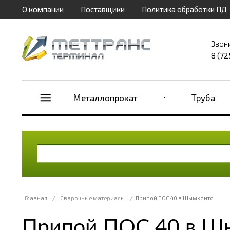
О компании
Поставщики
Политика обработки ПД
Звон
8 (72
Металлопрокат
Труба
Главная
/
Сварочные материалы
/
Припой ПОС 40 в Шымкенте
Припой ПОС 40 в Ш