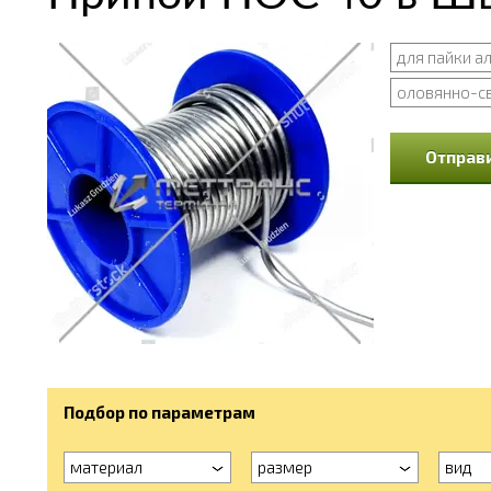
для пайки 
оловянно-с
Отправи
Подбор по параметрам
материал
размер
вид