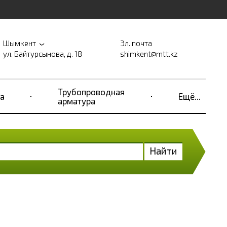
Шымкент
Эл. почта
ул. Байтурсынова, д. 18
shimkent@mtt.kz
Трубопроводная
а
Ещё...
арматура
Найти