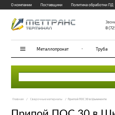
О компании
Поставщики
Политика обработки ПД
Звон
8 (72
Металлопрокат
Труба
Главная
/
Сварочные материалы
/
Припой ПОС 30 в Шымкенте
Припой ПОС 30 в Ш