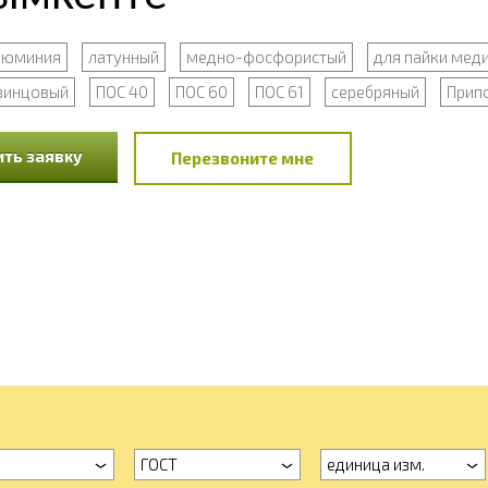
алюминия
латунный
медно-фосфористый
для пайки мед
винцовый
ПОС 40
ПОС 60
ПОС 61
серебряный
Припо
ть заявку
Перезвоните мне
ГОСТ
единица изм.