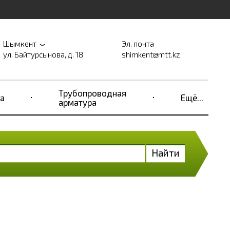
Шымкент
Эл. почта
ул. Байтурсынова, д. 18
shimkent@mtt.kz
Трубопроводная
а
Ещё...
арматура
Найти