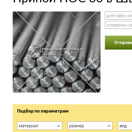
для пайки 
оловянно-с
Отправи
Подбор по параметрам
материал
размер
вид