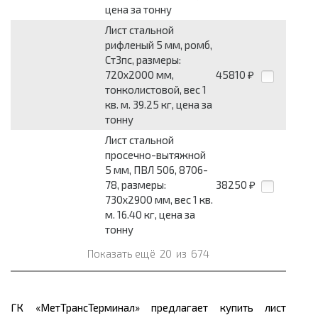
цена за тонну
Лист стальной
рифленый 5 мм, ромб,
Ст3пс, размеры:
720x2000 мм,
45810
₽
тонколистовой, вес 1
кв. м. 39.25 кг, цена за
тонну
Лист стальной
просечно-вытяжной
5 мм, ПВЛ 506, 8706-
78, размеры:
38250
₽
730x2900 мм, вес 1 кв.
м. 16.40 кг, цена за
тонну
Показать ещё
20
из
674
ГК «МетТрансТерминал» предлагает купить лист