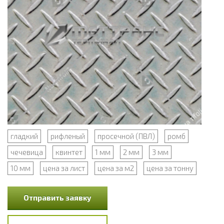
гладкий
рифленый
просечной (ПВЛ)
ромб
чечевица
квинтет
1 мм
2 мм
3 мм
10 мм
цена за лист
цена за м2
цена за тонну
Отправить заявку