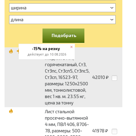
ширина
длина
Подобрать
-15% на резку
Лист стальной
действует до 10.08.2026
гладкий 3 мм,
горячекатаный, Ст3,
Ст3пс, Ст3сп5, Ст3пс5,
Ст3сп, 16523-97,
42010
₽
размеры: 1250x2500
мм, тонколистовой,
вес 1 кв. м. 23.55 кг,
цена за тонну
Лист стальной
просечно-вытяжной
4 мм, ПВЛ 406, 8706-
78, размеры: 500-
41978
₽