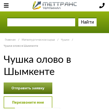
Найти
Главная
/
Металлургическое сырье
/
Чушки
/
Чушка олово в Шымкенте
Чушка олово в
Шымкенте
Отправить заявку
Перезвоните мне