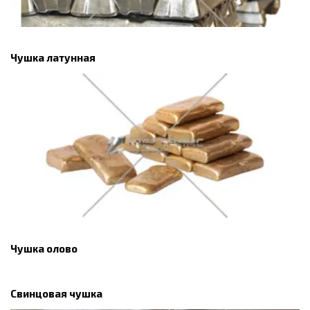
Чушка латунная
Чушка олово
Свинцовая чушка