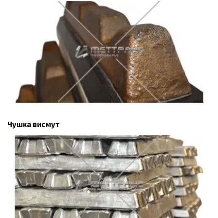
Чушка висмут