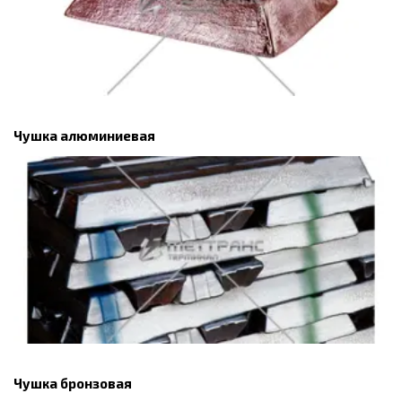
Чушка алюминиевая
Чушка бронзовая