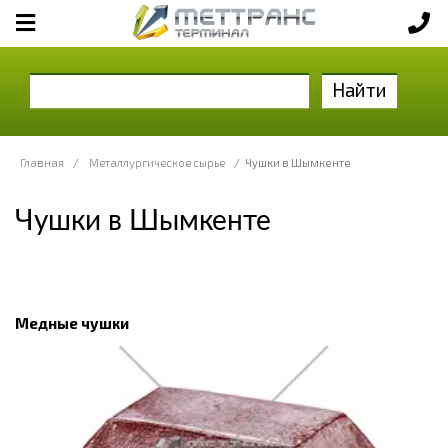
Найти
Главная
/
Металлургическое сырье
/
Чушки в Шымкенте
Чушки в Шымкенте
Медные чушки