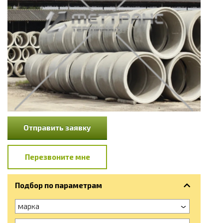
Отправить заявку
Перезвоните мне
Подбор по параметрам
марка