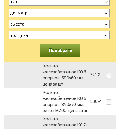
тип
диаметр
высота
толщина
Подобрать
Кольцо
железобетонное КО 6
321
₽
опорное, 580х60 мм,
цена за шт
Кольцо
железобетонное КО 6
530
₽
опорное, 840х70 мм,
бетон М200, цена за шт
Кольцо
железобетонное КС 7-