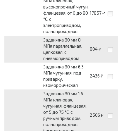
МПа клиновая,
высокопрочный чугун,
фланцевая, от 0 до 80
17857
₽
°С, с
электроприводом,
полнопроходная
Задвижка 80 мм 8
МПа параллельная,
804
₽
цапковая, с
пневмоприводом
Задвижка 80 мм 6.3
МПа чугунная, под
2436
₽
приварку,
изоморфическая
Задвижка 80 мм 1.6
МПа клиновая,
чугунная, фланцевая,
от 5 до 75 °С, с
2506
₽
ручным приводом,
полнопроходная,
бесколодезная