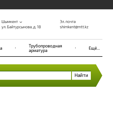
Шымкент
Эл. почта
ул. Байтурсынова, д. 18
shimkent@mtt.kz
Трубопроводная
а
Ещё...
арматура
Найти