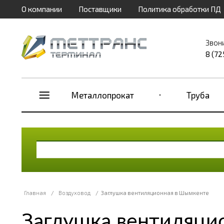
О компании
Поставщики
Политика обработки ПД
Звон
8 (72
Металлопрокат
Труба
Главная
/
Воздуховод
/
Заглушка вентиляционная в Шымкенте
Заглушка вентиляци