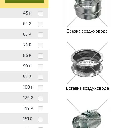
45
₽
69
₽
Врезка воздуховода
63
₽
74
₽
86
₽
90
₽
99
₽
108
₽
Вставка воздуховода
126
₽
149
₽
151
₽