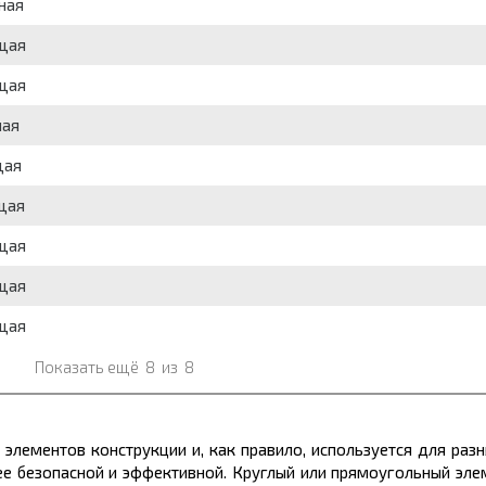
ная
ющая
ющая
ная
щая
щая
ющая
ющая
ющая
Показать ещё
8
из
8
элементов конструкции и, как правило, используется для разн
ее безопасной и эффективной. Круглый или прямоугольный эле