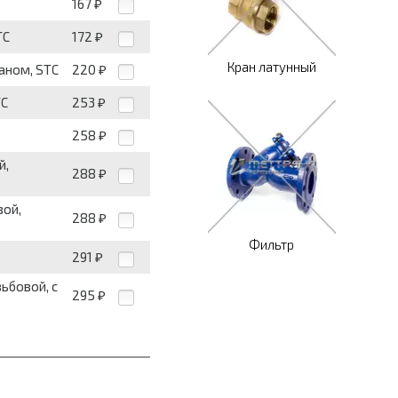
167
₽
TC
172
₽
Кран латунный
паном, STC
220
₽
TC
253
₽
258
₽
й,
288
₽
вой,
288
₽
Фильтр
291
₽
ьбовой, с
295
₽