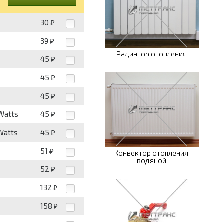
30
₽
39
₽
Радиатор отопления
45
₽
45
₽
45
₽
 Watts
45
₽
Watts
45
₽
51
₽
Конвектор отопления
водяной
52
₽
132
₽
158
₽