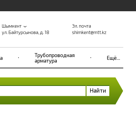
Шымкент
Эл. почта
ул. Байтурсынова, д. 18
shimkent@mtt.kz
Трубопроводная
а
Ещё...
арматура
Найти