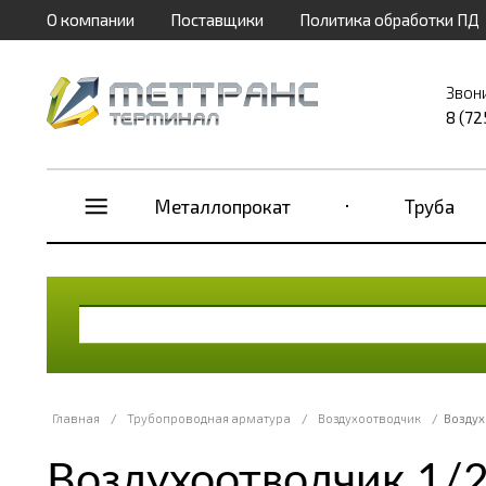
О компании
Поставщики
Политика обработки ПД
Звон
8 (72
Металлопрокат
Труба
Главная
/
Трубопроводная арматура
/
Воздухоотводчик
/
Воздух
Воздухоотводчик 1/