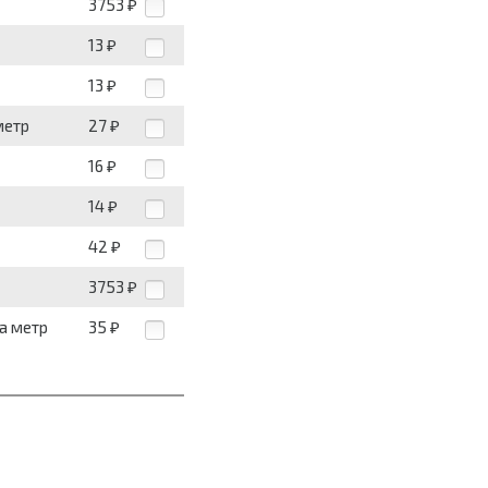
3753
₽
13
₽
13
₽
метр
27
₽
16
₽
14
₽
42
₽
3753
₽
за метр
35
₽