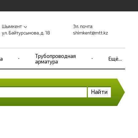
Шымкент
Эл. почта
ул. Байтурсынова, д. 18
shimkent@mtt.kz
Трубопроводная
а
Ещё...
арматура
Найти