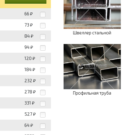
66
₽
73
₽
Швеллер стальной
84
₽
94
₽
120
₽
184
₽
232
₽
278
₽
Профильная труба
331
₽
527
₽
64
₽