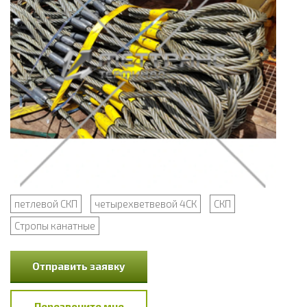
петлевой СКП
четырехветвевой 4СК
СКП
Стропы канатные
Отправить заявку
Перезвоните мне