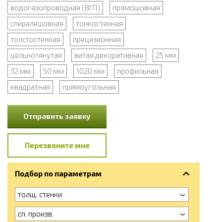
водогазопроводная (ВГП)
прямошовная
спиралешовная
тонкостенная
толстостенная
прецизионная
цельнотянутая
витая декоративная
25 мм
32 мм
50 мм
1020 мм
профильная
квадратная
прямоугольная
Отправить заявку
Перезвоните мне
Подбор по параметрам
толщ. стенки
сп. произв.