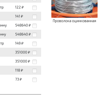
тр
122
₽
141
₽
Проволока оцинкованная
онну
548640
₽
онну
548640
₽
етр
149
₽
351000
₽
351000
₽
118
₽
73
₽