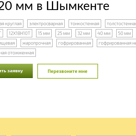
 20 мм в Шымкенте
я круглая
электросварная
тонкостенная
толстостенна
Т
12Х18Н10Т
15 мм
25 мм
32 мм
40 мм
50 мм
ищевая
жаропрочная
гофрированная
гофрированная н
ная отожженная
ть заявку
Перезвоните мне