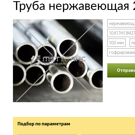
Труба нержавеющая
нержавеюща
10Х17Н13М2
100 мм
п
гофрирован
Отправи
Подбор по параметрам