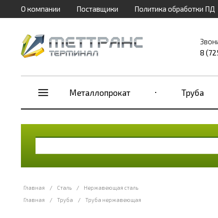
О компании
Поставщики
Политика обработки ПД
Звон
8 (72
Металлопрокат
Труба
Главная
/
Сталь
/
Нержавеющая сталь
Главная
/
Труба
/
Труба нержавеющая