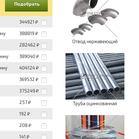
Подобрать
344921
₽
нну
388819
₽
Отвод нержавеющий
282462
₽
онну
389040
₽
онну
404124
₽
369532
₽
375249
₽
257
₽
Труба оцинкованная
192
₽
208
₽
141
₽