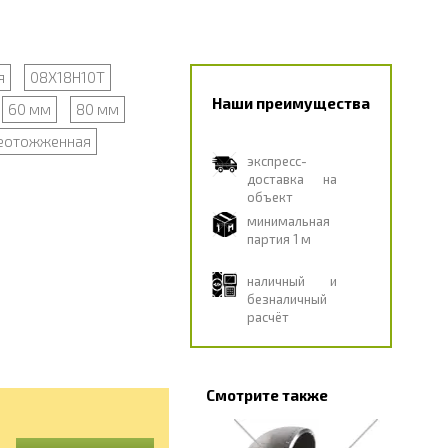
я
08Х18Н10Т
Наши преимущества
60 мм
80 мм
еотожженная
экспресс-
доставка на
объект
минимальная
партия 1 м
наличный и
безналичный
расчёт
Смотрите также