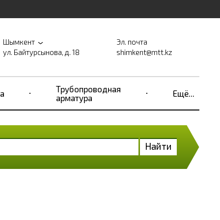
Шымкент
Эл. почта
ул. Байтурсынова, д. 18
shimkent@mtt.kz
Трубопроводная
а
Ещё...
арматура
Найти