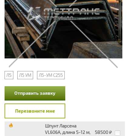
Л5
Л5 УМ
Л5-УМ С255
Отправить заявку
Перезвоните мне
Шпунт Ларсена
VL606A, длина 5-12 м,
58500
₽