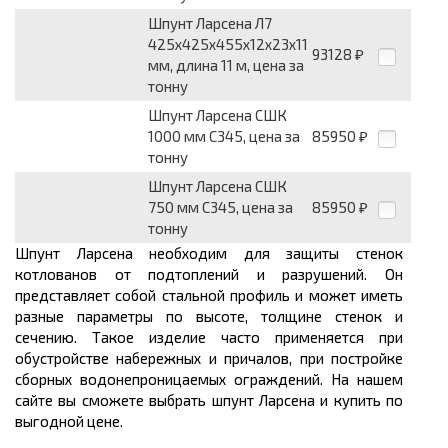
Шпунт Ларсена Л7
425x425x455x12x23x11
93128
₽
мм, длина 11 м, цена за
тонну
Шпунт Ларсена СШК
1000 мм С345, цена за
85950
₽
тонну
Шпунт Ларсена СШК
750 мм С345, цена за
85950
₽
тонну
Шпунт Ларсена необходим для защиты стенок
котлованов от подтоплений и разрушений. Он
представляет собой стальной профиль и может иметь
разные параметры по высоте, толщине стенок и
сечению. Такое изделие часто применяется при
обустройстве набережных и причалов, при постройке
сборных водонепроницаемых ограждений. На нашем
сайте вы сможете выбрать шпунт Ларсена и купить по
выгодной цене.