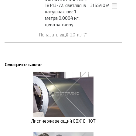
18143-72, светлая, в
315540
₽
катушках, вес 1
метра 0.0004 кг,
цена за тонну
Показать ещё
20
из
71
Смотрите также
Лист нержавеющий 08Х18Н10Т