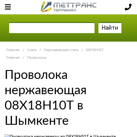
Найти
Главная
/
Сталь
/
Нержавеющая сталь
/
08Х18Н10Т
Главная
/
Проволока
Проволока
нержавеющая
08Х18Н10Т в
Шымкенте