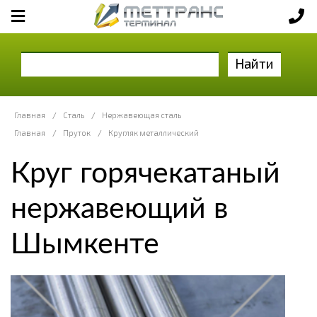
Найти
Главная
/
Сталь
/
Нержавеющая сталь
Главная
/
Пруток
/
Кругляк металлический
Круг горячекатаный
нержавеющий в
Шымкенте