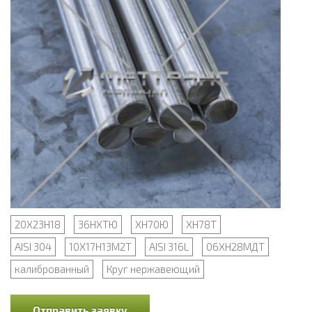
20Х23Н18
36НХТЮ
ХН70Ю
ХН78Т
AISI 304
10Х17Н13М2Т
AISI 316L
06ХН28МДТ
калиброванный
Круг нержавеющий
Отправить заявку