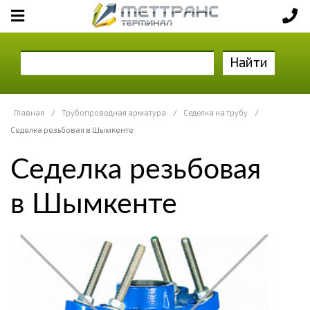
Найти
Главная
/
Трубопроводная арматура
/
Седелка на трубу
/
Седелка резьбовая в Шымкенте
Седелка резьбовая
в Шымкенте