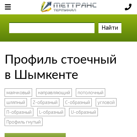
Найти
Профиль стоечный
в Шымкенте
маячковый
направляющий
потолочный
шляпный
Z-образный
С-образный
угловой
П-образный
L-образный
U-образный
Профиль гнутый