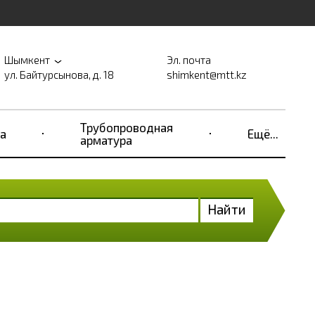
Шымкент
Эл. почта
ул. Байтурсынова, д. 18
shimkent@mtt.kz
Трубопроводная
а
Ещё...
арматура
Найти