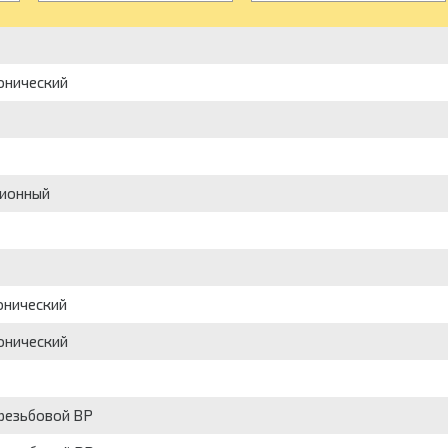
онический
ционный
онический
онический
 резьбовой ВР