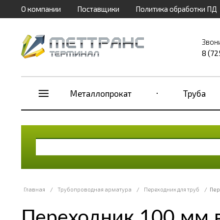
О компании
Поставщики
Политика обработки ПД
Звон
8 (72
Металлопрокат
Труба
Главная
/
Трубопроводная арматура
/
Переходник для труб
/
Пер
Переходник 100 мм