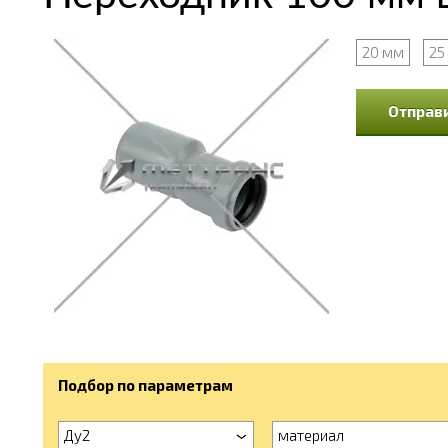
20 мм
25
Отправи
Подбор по параметрам
Ду2
материал