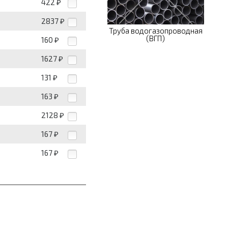
422
₽
2837
₽
Труба водогазопроводная
(ВГП)
160
₽
1627
₽
131
₽
163
₽
2128
₽
167
₽
167
₽