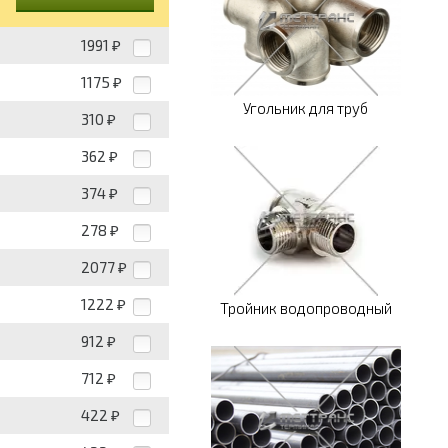
1991
₽
1175
₽
Угольник для труб
310
₽
362
₽
374
₽
278
₽
2077
₽
1222
₽
Тройник водопроводный
912
₽
712
₽
422
₽