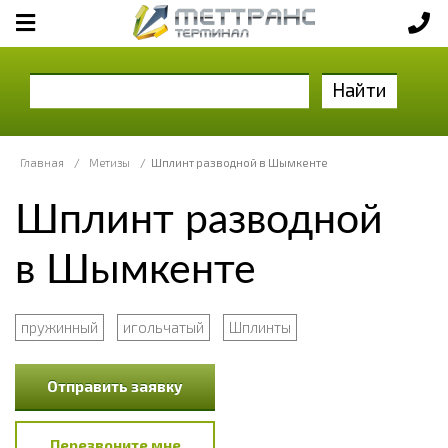
Найти
Главная
/
Метизы
/
Шплинт разводной в Шымкенте
Шплинт разводной
в Шымкенте
пружинный
игольчатый
Шплинты
Отправить заявку
Перезвоните мне