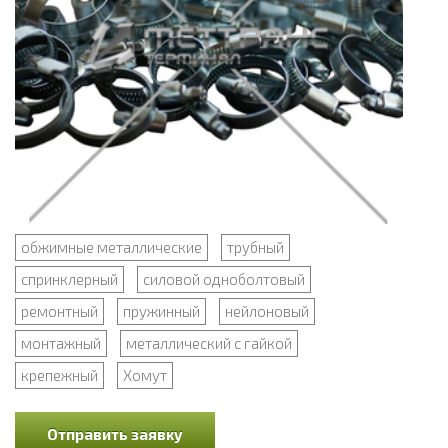
обжимные металлические
трубный
спринклерный
силовой одноболтовый
ремонтный
пружинный
нейлоновый
монтажный
металлический с гайкой
крепежный
Хомут
Отправить заявку