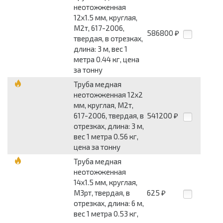
неотожженная
12x1.5 мм, круглая,
М2т, 617-2006,
586800
₽
твердая, в отрезках,
длина: 3 м, вес 1
метра 0.44 кг, цена
за тонну
Труба медная
неотожженная 12x2
мм, круглая, М2т,
617-2006, твердая, в
541200
₽
отрезках, длина: 3 м,
вес 1 метра 0.56 кг,
цена за тонну
Труба медная
неотожженная
14x1.5 мм, круглая,
М3рт, твердая, в
625
₽
отрезках, длина: 6 м,
вес 1 метра 0.53 кг,