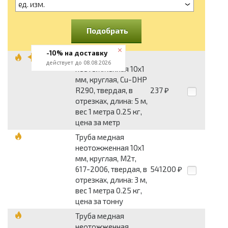
ед. изм.
Подобрать
-10% на доставку
Труба медная
действует до 08.08.2026
неотожженная 10x1
мм, круглая, Cu-DHP
R290, твердая, в
237
₽
отрезках, длина: 5 м,
вес 1 метра 0.25 кг,
цена за метр
Труба медная
неотожженная 10x1
мм, круглая, М2т,
617-2006, твердая, в
541200
₽
отрезках, длина: 3 м,
вес 1 метра 0.25 кг,
цена за тонну
Труба медная
неотожженная