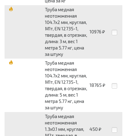
цена за кг
Труба медная
неотожженная
104.7x2 мм, круглая,
М1т, EN 12735-1,
10976
₽
твердая, в отрезках,
длина: 3 м, вес 1
метра 5.77 кг, цена
за штуку
Труба медная
неотожженная
104.7x2 мм, круглая,
М1т, EN 12735-1,
18765
₽
твердая, в отрезках,
длина: 5 м, вес 1
метра 5.77 кг, цена
за штуку
Труба медная
неотожженная
1.3x0.1 мм, круглая,
450
₽
М2т, твердая, в